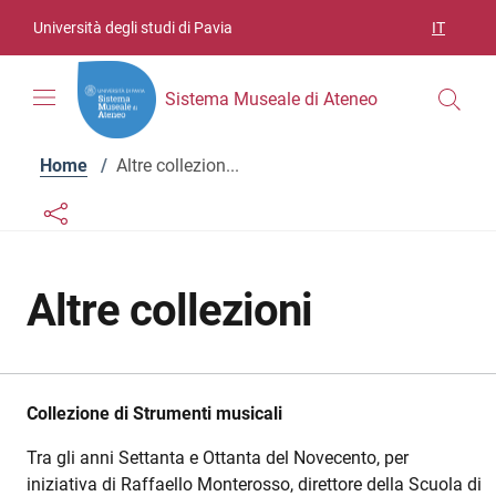
Vai ai contenuti
Vai al menu di navigazione
Vai al footer
Università degli studi di Pavia
IT
SELEZIO
Sistema Museale di Ateneo
Home
/
Altre collezion...
Links condivisione social
Bottone condivisione social
Altre collezioni
Collezione di Strumenti musicali
Tra gli anni Settanta e Ottanta del Novecento, per
iniziativa di Raffaello Monterosso, direttore della Scuola di