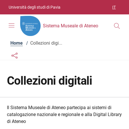
Vai ai contenuti
Vai al menu di navigazione
Vai al footer
Università degli studi di Pavia
IT
SELEZIO
Sistema Museale di Ateneo
Home
/
Collezioni digi...
Links condivisione social
Bottone condivisione social
Collezioni digitali
Il Sistema Museale di Ateneo partecipa ai sistemi di
catalogazione nazionale e regionale e alla Digital Library
di Ateneo