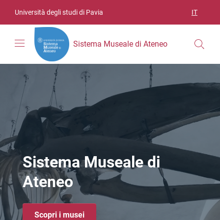
Vai ai contenuti
Vai al menu di navigazione
Vai al footer
Università degli studi di Pavia
IT
SELEZIO
Sistema Museale di Ateneo
Sistema Museale di
Ateneo
Scopri i musei