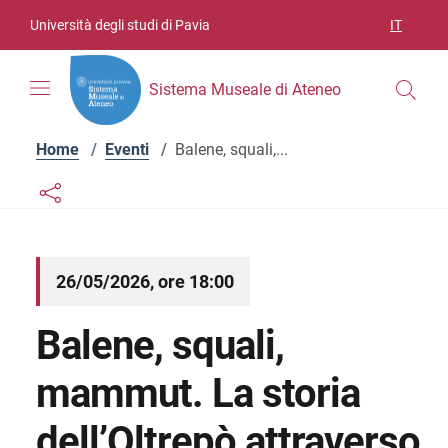
Vai ai contenuti
Vai al menu di navigazione
Vai al footer
Università degli studi di Pavia
IT
SELEZIO
Sistema Museale di Ateneo
Home
/
Eventi
/
Balene, squali,...
Links condivisione social
Bottone condivisione social
26/05/2026, ore 18:00
Balene, squali,
mammut. La storia
dell’Oltrepò attraverso